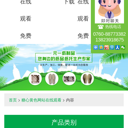
在线
下载
在线
观看
观看
热线电话
免费
免费
0760-88773382
13823918675
首页
>
糖心黄色网站在线观看
> 内容
产品类别