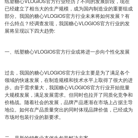
纸塑糖心VLOGIOS官方行业经历了不同的发展阶段，现在
已经建立了相当大的生产规模，成为国内制造业的重要组成
部分。我国的糖心VLOGIOS官方行业未来将如何发展？有
什么特点？经调查发现，我国糖心VLOGIOS官方行业的发
展将呈现以下四大趋势:
一、纸塑糖心VLOGIOS官方行业或将进一步向个性化发展
过去，我国的糖心VLOGIOS官方行业主要是为了满足各个
领域的快速发展，在制造规模和技术水平上取得了很大的进
步。由于需求量大，我国糖心VLOGIOS官方行业开始批量
大规模发展，满足发展需求。但同时也拉开了同质化竞争和
价格战。随着社会的发展，品牌产品逐渐在市场上占据主导
地位。如何在产品质量突出的同时体现品牌价值，已经成为
市场对包装行业的新要求。
二、是新的销售业态催生包装解决方案