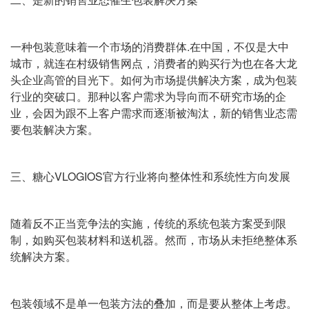
一种包装意味着一个市场的消费群体.在中国，不仅是大中
城市，就连在村级销售网点，消费者的购买行为也在各大龙
头企业高管的目光下。如何为市场提供解决方案，成为包装
行业的突破口。那种以客户需求为导向而不研究市场的企
业，会因为跟不上客户需求而逐渐被淘汰，新的销售业态需
要包装解决方案。
三、糖心VLOGIOS官方行业将向整体性和系统性方向发展
随着反不正当竞争法的实施，传统的系统包装方案受到限
制，如购买包装材料和送机器。然而，市场从未拒绝整体系
统解决方案。
包装领域不是单一包装方法的叠加，而是要从整体上考虑。