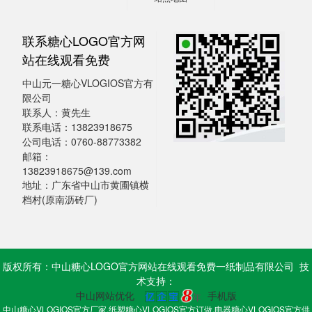
联系糖心LOGO官方网
站在线观看免费
中山元一糖心VLOGIOS官方有
限公司
联系人：黄先生
联系电话：13823918675
公司电话：0760-88773382
邮箱：
13823918675@139.com
地址：广东省中山市黄圃镇横
档村(原南沥砖厂)
版权所有：中山糖心LOGO官方网站在线观看免费一纸制品有限公司 技
术支持：
中山网站优化
手机版
中山糖心VLOGIOS官方厂家,纸塑糖心VLOGIOS官方订做,电器糖心VLOGIOS官方供