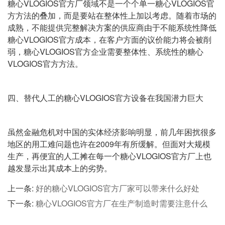
糖心VLOGIOS官方厂领域不是一个个单一糖心VLOGIOS官
方方法的叠加，而是要站在整体性上加以考虑。随着市场的
成熟，不能提供完整解决方案的供应商由于不能系统性降低
糖心VLOGIOS官方成本，在客户方面的议价能力将会被削
弱，糖心VLOGIOS官方企业需要整体性、系统性的糖心
VLOGIOS官方方法。
四、替代人工的糖心VLOGIOS官方设备在我国潜力巨大
虽然金融危机对中国的实体经济影响明显，前几年困扰很多
地区的用工难问题也许在2009年有所缓解。但面对大规模
生产，再便宜的人工摊在每一个糖心VLOGIOS官方厂上也
越发显示出其成本上的劣势。
上一条:
好的糖心VLOGIOS官方厂家可以带来什么好处
下一条:
糖心VLOGIOS官方厂在生产制造时需要注意什么