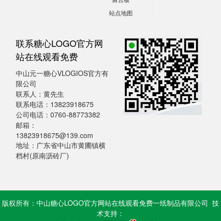
站点地图
联系糖心LOGO官方网
站在线观看免费
中山元一糖心VLOGIOS官方有
限公司
联系人：黄先生
联系电话：13823918675
公司电话：0760-88773382
邮箱：
13823918675@139.com
地址：广东省中山市黄圃镇横
档村(原南沥砖厂)
版权所有：中山糖心LOGO官方网站在线观看免费一纸制品有限公司 技
术支持：