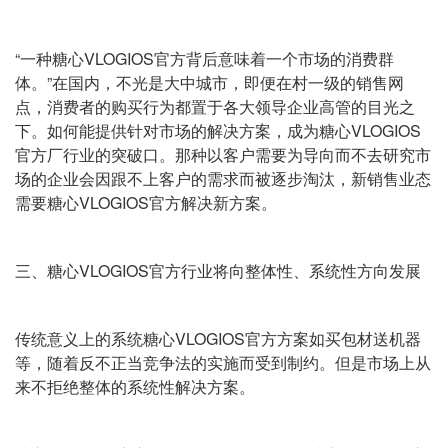
“一种糖心VLOGIOS官方背后意味着一个市场的消费群
体。”在国内，不光是大中城市，即便在村一级的销售网
点，消费者的购买行为都置于各大领导企业高管的目光之
下。如何能提供针对市场的解决方案，成为糖心VLOGIOS
官方厂行业的突破口。那种以客户需要为导向而不去研究市
场的企业会因跟不上客户的需求而被逐步淘汰，新销售业态
需要糖心VLOGIOS官方解决新方案。
三、糖心VLOGIOS官方行业将向整体性、系统性方向发展
传统意义上的系统糖心VLOGIOS官方方案如买包材送机器
等，随着反不正当竞争法的实施而受到制约。但是市场上从
来不拒绝整体的系统性解决方案。