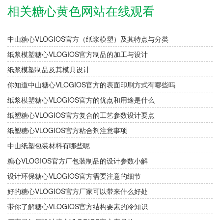
相关糖心黄色网站在线观看
中山糖心VLOGIOS官方（纸浆模塑）及其特点与分类
纸浆模塑糖心VLOGIOS官方制品的加工与设计
纸浆模塑制品及其模具设计
你知道中山糖心VLOGIOS官方的表面印刷方式有哪些吗
纸浆模塑糖心VLOGIOS官方的优点和用途是什么
纸塑糖心VLOGIOS官方复合的工艺参数设计要点
纸塑糖心VLOGIOS官方粘合剂注意事项
中山纸塑包装材料有哪些呢
糖心VLOGIOS官方厂包装制品的设计参数小解
设计环保糖心VLOGIOS官方需要注意的细节
好的糖心VLOGIOS官方厂家可以带来什么好处
带你了解糖心VLOGIOS官方结构要素的冷知识